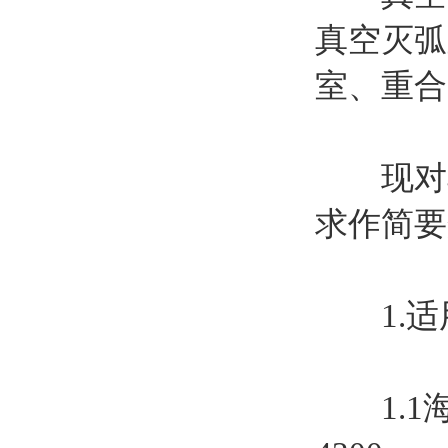
真空灭弧
室、重合
现对其
求作简要
1.适
1.1海